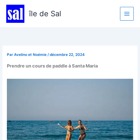
Aller
au
île de Sal
contenu
Par
Avelino et Noémie
/
décembre 22, 2024
Prendre un cours de paddle à Santa Maria