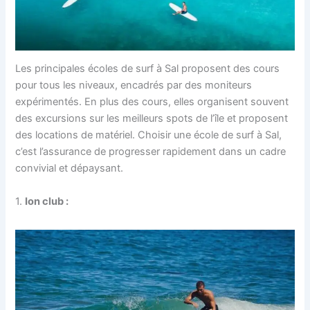
Les principales écoles de surf à Sal proposent des cours
pour tous les niveaux, encadrés par des moniteurs
expérimentés. En plus des cours, elles organisent souvent
des excursions sur les meilleurs spots de l’île et proposent
des locations de matériel. Choisir une école de surf à Sal,
c’est l’assurance de progresser rapidement dans un cadre
convivial et dépaysant.
1.
Ion club :