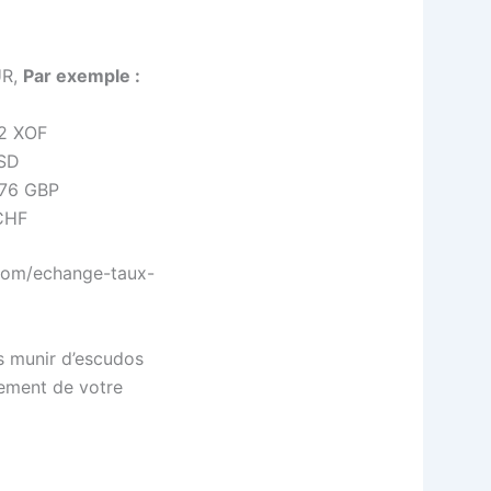
UR,
Par exemple :
12 XOF
USD
076 GBP
 CHF
i.com/echange-taux-
us munir d’escudos
nement de votre