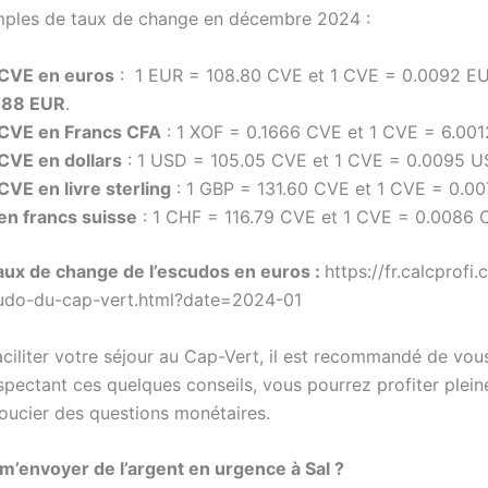
mples de taux de change en décembre 2024 :
 CVE en euros
: 1 EUR = 108.80 CVE et 1 CVE = 0.0092 E
488 EUR
.
CVE en Francs CFA
: 1 XOF = 0.1666 CVE et 1 CVE = 6.00
CVE en dollars
: 1 USD = 105.05 CVE et 1 CVE = 0.0095 
VE en livre sterling
: 1 GBP = 131.60 CVE et 1 CVE = 0.0
en francs suisse
: 1 CHF = 116.79 CVE et 1 CVE = 0.0086
taux de change de l’escudos en euros :
https://fr.calcprof
cudo-du-cap-vert.html?date=2024-01
aciliter votre séjour au Cap-Vert, il est recommandé de vo
spectant ces quelques conseils, vous pourrez profiter plei
oucier des questions monétaires.
envoyer de l’argent en urgence à Sal ?