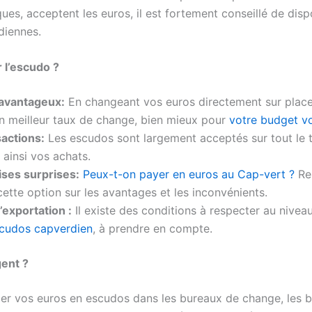
ues, acceptent les euros, il est fortement conseillé de dis
diennes.
r l’escudo ?
avantageux:
En changeant vos euros directement sur place
n meilleur taux de change, bien mieux pour
votre budget v
sactions:
Les escudos sont largement acceptés sur tout le t
t ainsi vos achats.
ises surprises:
Peux-t-on payer en euros au Cap-vert ?
Re
cette option sur les avantages et les inconvénients.
l’exportation :
Il existe des conditions à respecter au nive
escudos capverdien
, à prendre en compte.
gent ?
r vos euros en escudos dans les bureaux de change, les b