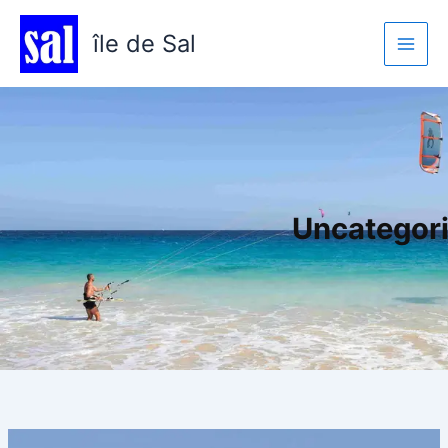
Aller
au
île de Sal
contenu
Uncategor